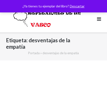
Saltar
¿Ya tienes tu ejemplar del libro?
Descartar
al
contenido
Etiqueta:
desventajas de la
empatía
Portada
»
desventajas de la empatía