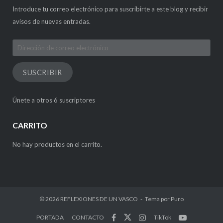
Introduce tu correo electrónico para suscribirte a este blog y recibir
avisos de nuevas entradas.
Dirección
de
correo
SUSCRIBIR
electrónico
Únete a otros 6 suscriptores
CARRITO
No hay productos en el carrito.
© 2026
REFLEXIONES DE UN VASCO
Tema por
Puro
PORTADA
CONTACTO
TikTok