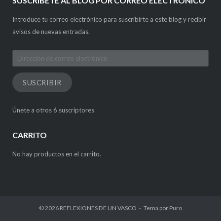
SUSCRÍBETE AL BLOG POR CORREO ELECTRÓNICO
Introduce tu correo electrónico para suscribirte a este blog y recibir
avisos de nuevas entradas.
Dirección
de
correo
SUSCRIBIR
electrónico
Únete a otros 6 suscriptores
CARRITO
No hay productos en el carrito.
© 2026
REFLEXIONES DE UN VASCO
Tema por
Puro