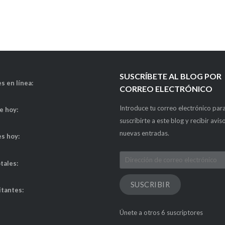
SUSCRÍBETE AL BLOG POR
s en línea:
CORREO ELECTRÓNICO
Introduce tu correo electrónico par
de hoy:
suscribirte a este blog y recibir avis
nuevas entradas.
es hoy:
Dirección
otales:
de
correo
SUSCRIBIR
itantes:
electrónico
Únete a otros 6 suscriptores