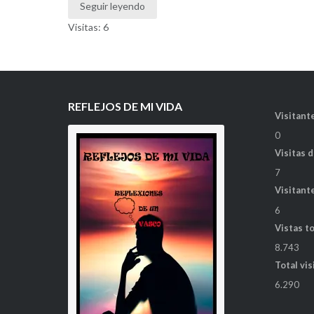
Seguir leyendo
Visitas: 6
REFLEJOS DE MI VIDA
Visitante
0
Visitas 
7
Visitant
6
Vistas t
8.743
Total vis
6.290