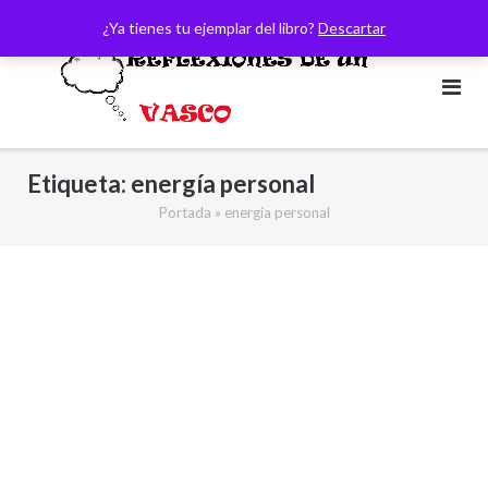
Saltar
¿Ya tienes tu ejemplar del libro?
Descartar
al
contenido
Etiqueta:
energía personal
Portada
»
energía personal