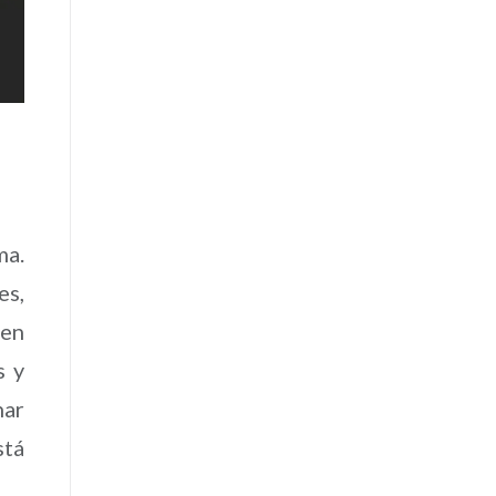
ma.
es,
cen
s y
nar
stá