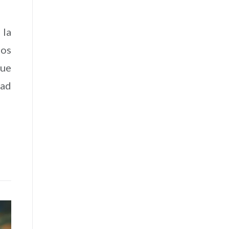
 la
mos
que
dad