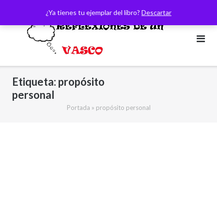
Saltar
¿Ya tienes tu ejemplar del libro?
Descartar
al
contenido
Etiqueta:
propósito
personal
Portada
»
propósito personal