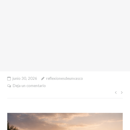
junio 30, 2026
reflexionesdeunvasco
Deja un comentario
Nave
de
entr