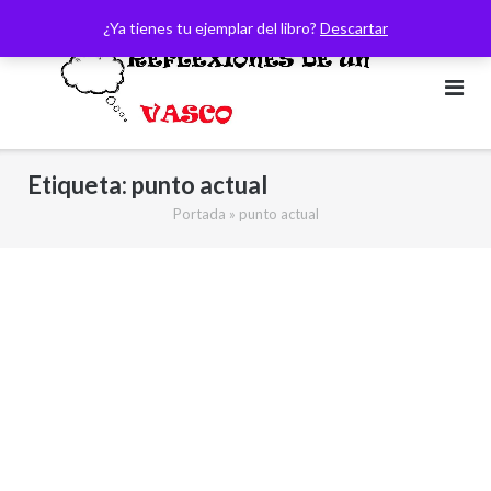
Saltar
¿Ya tienes tu ejemplar del libro?
Descartar
al
contenido
Etiqueta:
punto actual
Portada
»
punto actual