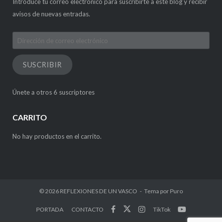
Introduce tu correo electrónico para suscribirte a este blog y recibir
avisos de nuevas entradas.
Dirección
de
correo
SUSCRIBIR
electrónico
Únete a otros 6 suscriptores
CARRITO
No hay productos en el carrito.
© 2026
REFLEXIONES DE UN VASCO
Tema por
Puro
PORTADA
CONTACTO
TikTok