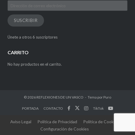
Dirección
de
correo
SUSCRIBIR
electrónico
Únete a otros 6 suscriptores
CARRITO
No hay productos en el carrito.
© 2026
REFLEXIONES DE UN VASCO
Tema por
Puro
PORTADA
CONTACTO
TikTok
Aviso Legal
Política de Privacidad
Política de Cookies
Configuración de Cookies