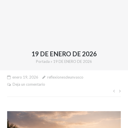
19 DE ENERO DE 2026
Portada
»
19 DE ENERO DE 2026
enero 19, 2026
reflexionesdeunvasco
Deja un comentario
Nave
de
entr