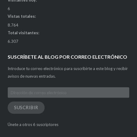
Visitantes hoy:
6
Vistas totales:
8.764
Total visitantes:
6.307
SUSCRÍBETE AL BLOG POR CORREO ELECTRÓNICO
Introduce tu correo electrónico para suscribirte a este blog y recibir
avisos de nuevas entradas.
Dirección
de
correo
SUSCRIBIR
electrónico
Únete a otros 6 suscriptores