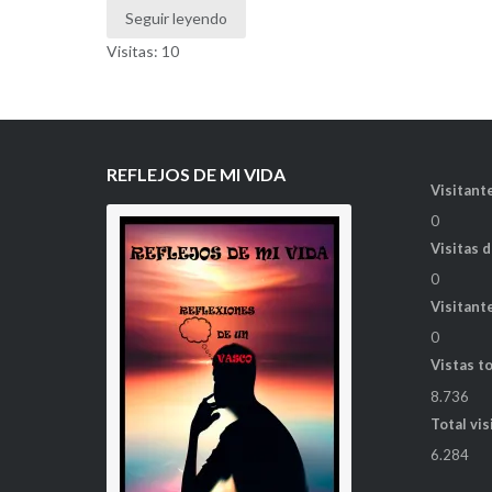
Seguir leyendo
Visitas: 10
REFLEJOS DE MI VIDA
Visitante
0
Visitas 
0
Visitant
0
Vistas t
8.736
Total vis
6.284