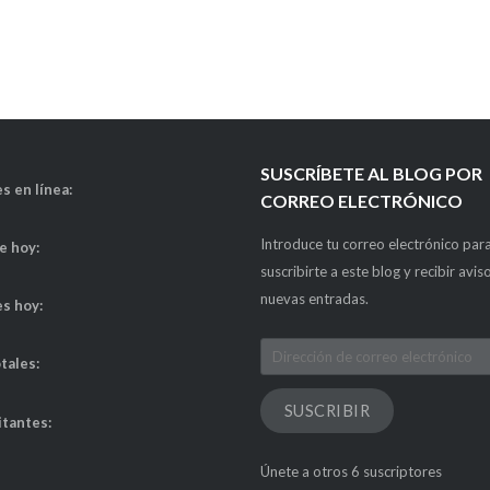
SUSCRÍBETE AL BLOG POR
s en línea:
CORREO ELECTRÓNICO
Introduce tu correo electrónico par
de hoy:
suscribirte a este blog y recibir avis
nuevas entradas.
es hoy:
Dirección
otales:
de
correo
SUSCRIBIR
itantes:
electrónico
Únete a otros 6 suscriptores