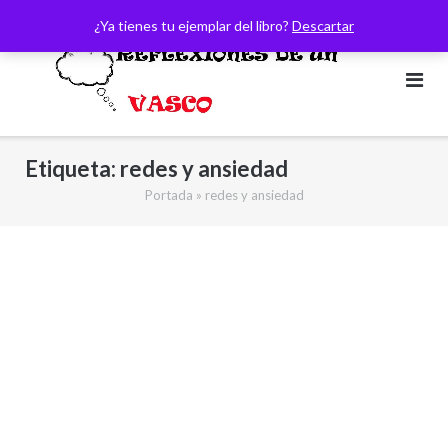
Saltar
¿Ya tienes tu ejemplar del libro?
Descartar
al
contenido
Etiqueta:
redes y ansiedad
Portada
»
redes y ansiedad