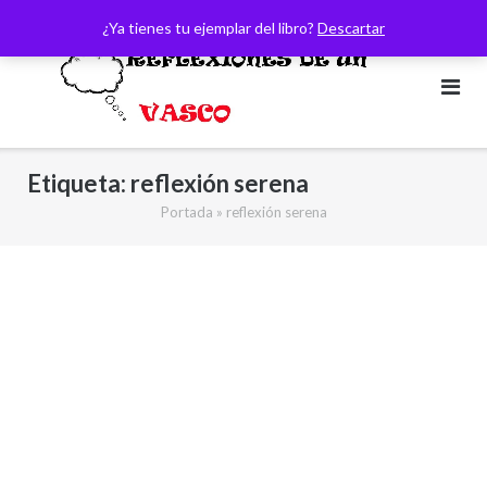
Saltar
¿Ya tienes tu ejemplar del libro?
Descartar
al
contenido
Etiqueta:
reflexión serena
Portada
»
reflexión serena