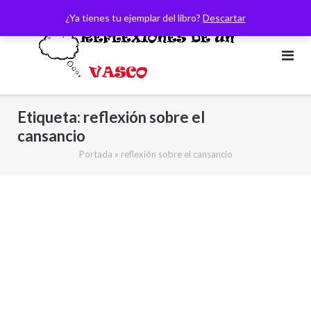
Saltar
¿Ya tienes tu ejemplar del libro?
Descartar
al
contenido
Etiqueta:
reflexión sobre el
cansancio
Portada
»
reflexión sobre el cansancio