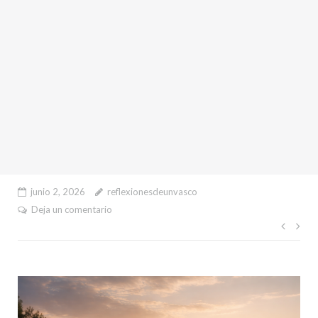
junio 2, 2026
reflexionesdeunvasco
Deja un comentario
Nave
de
entr