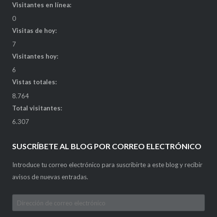
Visitantes en línea:
0
Visitas de hoy:
7
Visitantes hoy:
6
Vistas totales:
8.764
Total visitantes:
6.307
SUSCRÍBETE AL BLOG POR CORREO ELECTRÓNICO
Introduce tu correo electrónico para suscribirte a este blog y recibir
avisos de nuevas entradas.
Dirección
de