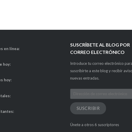
SUSCRÍBETE AL BLOG POR
s en línea:
CORREO ELECTRÓNICO
Introduce tu correo electrónico par
de hoy:
suscribirte a este blog y recibir avis
nuevas entradas.
es hoy:
Dirección
otales:
de
correo
SUSCRIBIR
itantes:
electrónico
Únete a otros 6 suscriptores