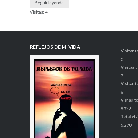
Seguir leyendo
Visitas: 4
REFLEJOS DE MI VIDA
Visitante
0
Visitas 
7
Visitant
6
Vistas t
8.743
Total vis
6.290