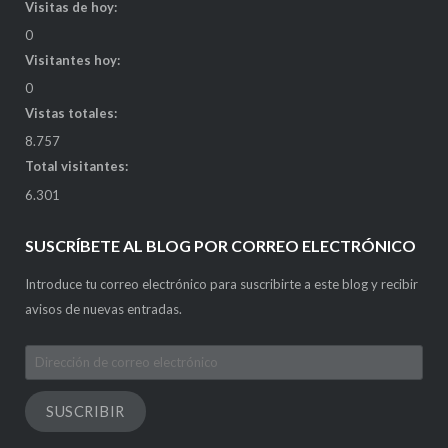
Visitas de hoy:
0
Visitantes hoy:
0
Vistas totales:
8.757
Total visitantes:
6.301
SUSCRÍBETE AL BLOG POR CORREO ELECTRÓNICO
Introduce tu correo electrónico para suscribirte a este blog y recibir
avisos de nuevas entradas.
Dirección
de
correo
SUSCRIBIR
electrónico