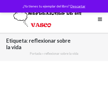
Saltar
¿Ya tienes tu ejemplar del libro?
Descartar
al
contenido
Etiqueta:
reflexionar sobre
la vida
Portada
»
reflexionar sobre la vida