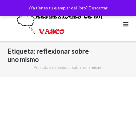
Saltar
¿Ya tienes tu ejemplar del libro?
Descartar
al
contenido
Etiqueta:
reflexionar sobre
uno mismo
Portada
»
reflexionar sobre uno mismo