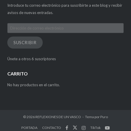
Introduce tu correo electrónico para suscribirte a este blog y recibir
avisos de nuevas entradas.
Dirección
de
correo
SUSCRIBIR
electrónico
Únete a otros 6 suscriptores
CARRITO
No hay productos en el carrito.
© 2026
REFLEXIONES DE UN VASCO
Tema por
Puro
PORTADA
CONTACTO
TikTok