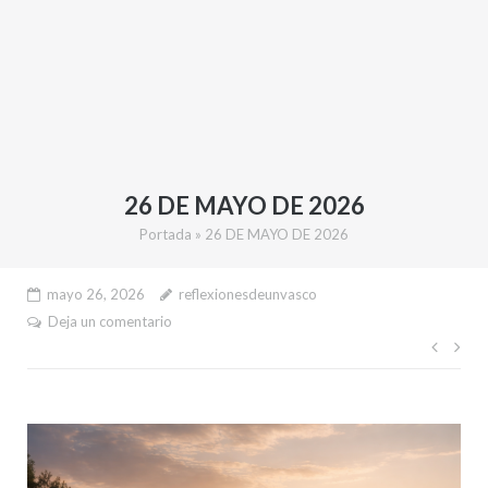
26 DE MAYO DE 2026
Portada
»
26 DE MAYO DE 2026
mayo 26, 2026
reflexionesdeunvasco
Deja un comentario
Nave
de
entr