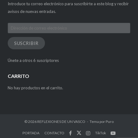
Introduce tu correo electrónico para suscribirte a este blog y recibir
avisos de nuevas entradas.
Dirección
de
correo
SUSCRIBIR
electrónico
Únete a otros 6 suscriptores
CARRITO
No hay productos en el carrito.
© 2026
REFLEXIONES DE UN VASCO
Tema por
Puro
PORTADA
CONTACTO
TikTok