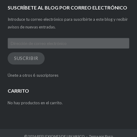
SUSCRÍBETE AL BLOG POR CORREO ELECTRÓNICO
Introduce tu correo electrónico para suscribirte a este blog y recibir
avisos de nuevas entradas.
Dirección
de
correo
SUSCRIBIR
electrónico
Únete a otros 6 suscriptores
CARRITO
No hay productos en el carrito.
© 2026
REFLEXIONES DE UN VASCO
Tema por
Puro