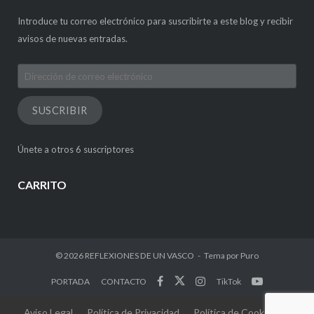
Introduce tu correo electrónico para suscribirte a este blog y recibir
avisos de nuevas entradas.
Dirección
de
correo
SUSCRIBIR
electrónico
Únete a otros 6 suscriptores
CARRITO
© 2026
REFLEXIONES DE UN VASCO
Tema por
Puro
PORTADA
CONTACTO
TikTok
Aviso Legal
Política de Privacidad
Política de Cookies