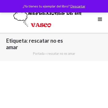
Saltar
¿Ya tienes tu ejemplar del libro?
Descartar
al
contenido
Etiqueta:
rescatar no es
amar
Portada
»
rescatar no es amar