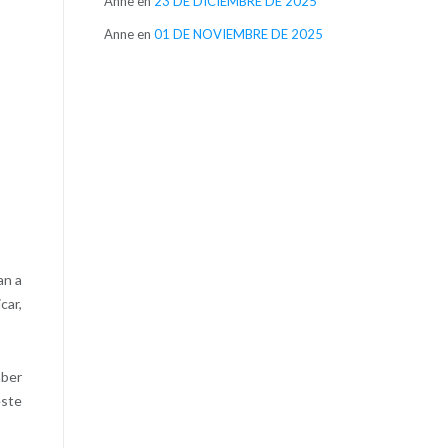
Anne
en
23 DE DICIEMBRE DE 2025
Anne
en
01 DE NOVIEMBRE DE 2025
an a
car,
aber
este