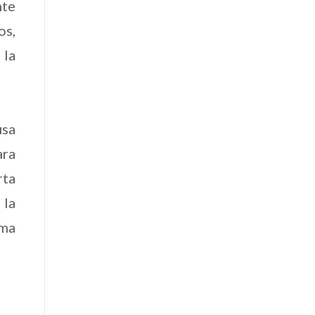
nte
os,
 la
usa
ara
rta
 la
lma