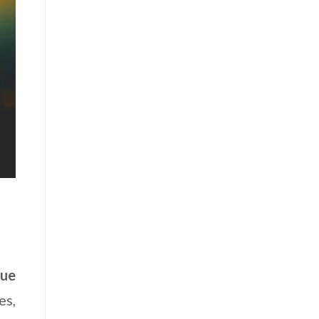
que
es,