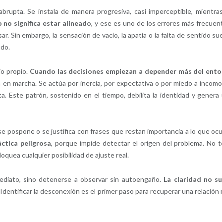
brupta. Se instala de manera progresiva, casi imperceptible, mientra
 no significa estar alineado
, y ese es uno de los errores más frecuen
r. Sin embargo, la sensación de vacío, la apatía o la falta de sentido su
ado.
io propio.
Cuando las decisiones empiezan a depender más del ent
á en marcha. Se actúa por inercia, por expectativa o por miedo a incomo
. Este patrón, sostenido en el tiempo, debilita la identidad y genera
 se pospone o se justifica con frases que restan importancia a lo que ocu
ctica peligrosa
, porque impide detectar el origen del problema. No 
oquea cualquier posibilidad de ajuste real.
ediato, sino detenerse a observar sin autoengaño.
La claridad no s
 Identificar la desconexión es el primer paso para recuperar una relación