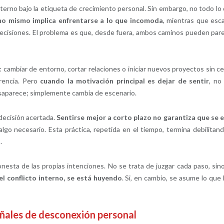
nterno bajo la etiqueta de crecimiento personal. Sin embargo, no todo lo
no mismo implica enfrentarse a lo que incomoda
, mientras que esc
 decisiones. El problema es que, desde fuera, ambos caminos pueden par
 cambiar de entorno, cortar relaciones o iniciar nuevos proyectos sin ce
erencia. Pero
cuando la motivación principal es dejar de sentir
, no
esaparece; simplemente cambia de escenario.
 decisión acertada.
Sentirse mejor a corto plazo no garantiza que se 
lgo necesario. Esta práctica, repetida en el tiempo, termina debilitand
.
onesta de las propias intenciones. No se trata de juzgar cada paso, sin
 el conflicto interno, se está huyendo
. Si, en cambio, se asume lo que 
ñales de desconexión personal