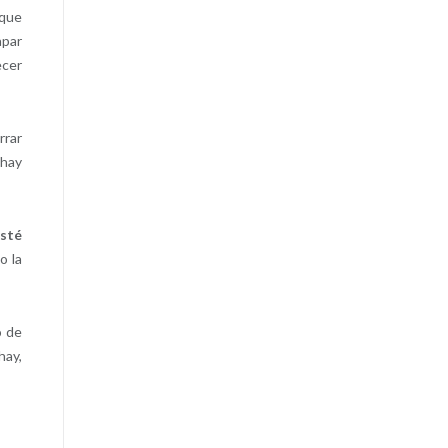
 que
apar
ecer
rrar
 hay
esté
o la
o de
hay,