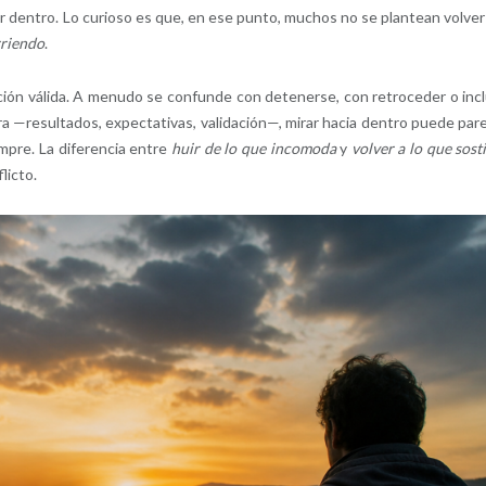
r dentro. Lo curioso es que, en ese punto, muchos no se plantean volver 
rriendo
.
ión válida. A menudo se confunde con detenerse, con retroceder o inc
ra —resultados, expectativas, validación—, mirar hacia dentro puede par
empre. La diferencia entre
huir de lo que incomoda
y
volver a lo que sost
licto.