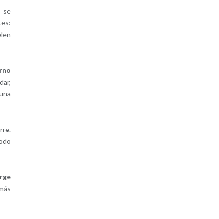
s se
tes:
elen
orno
dar,
 una
rre.
todo
urge
 más