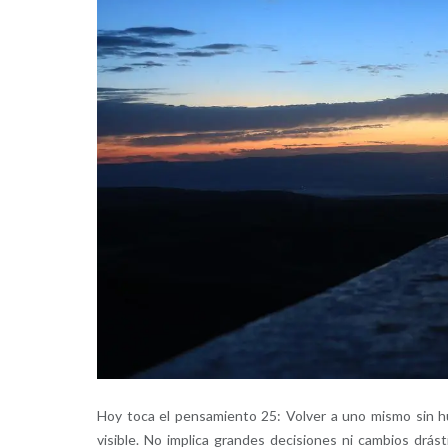
Hoy toca el pensamiento 25: Volver a uno mismo sin hu
visible. No implica grandes decisiones ni cambios drá