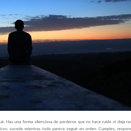
ir. Hay una forma silenciosa de perderse que no hace ruido ni deja ra
sticos; sucede mientras todo parece seguir en orden. Cumples, respon