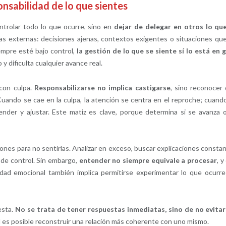
onsabilidad de lo que sientes
ntrolar todo lo que ocurre, sino en
dejar de delegar en otros lo qu
cias externas: decisiones ajenas, contextos exigentes o situaciones qu
mpre esté bajo control,
la gestión de lo que se siente sí lo está en 
 y dificulta cualquier avance real.
 con culpa.
Responsabilizarse no implica castigarse
, sino reconocer
Cuando se cae en la culpa, la atención se centra en el reproche; cuand
ender y ajustar. Este matiz es clave, porque determina si se avanza 
iones para no sentirlas. Analizar en exceso, buscar explicaciones consta
 de control. Sin embargo,
entender no siempre equivale a procesar
, y
idad emocional también implica permitirse experimentar lo que ocurre
esta.
No se trata de tener respuestas inmediatas, sino de no evitar
al es posible reconstruir una relación más coherente con uno mismo.