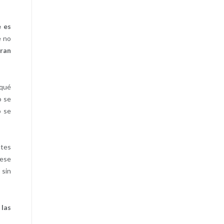
e es
e no
gran
 qué
o se
o se
ntes
 ese
 sin
 las