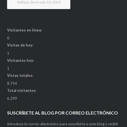
Reflejos de mi vida. Ed. 2024
Visitantes en línea:
0
Visitas de hoy:
1
Visitantes hoy:
1
Vistas totales:
8.754
Total visitantes:
6.299
SUSCRÍBETE AL BLOG POR CORREO ELECTRÓNICO
Introduce tu correo electrónico para suscribirte a este blog y recibir