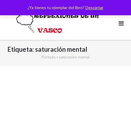
Saltar
¿Ya tienes tu ejemplar del libro?
Descartar
al
contenido
Etiqueta:
saturación mental
Portada
»
saturación mental