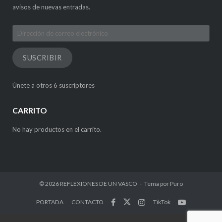
avisos de nuevas entradas.
Dirección
de
correo
SUSCRIBIR
electrónico
Únete a otros 6 suscriptores
CARRITO
No hay productos en el carrito.
© 2026
REFLEXIONES DE UN VASCO
Tema por
Puro
PORTADA
CONTACTO
TikTok