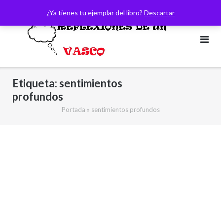
Saltar
¿Ya tienes tu ejemplar del libro?
Descartar
al
contenido
Etiqueta:
sentimientos
profundos
Portada
»
sentimientos profundos