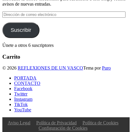
avisos de nuevas entradas.
Dirección
de
correo
electrónico
Suscribir
Únete a otros 6 suscriptores
Carrito
© 2026
REFLEXIONES DE UN VASCO
Tema por
Puro
PORTADA
CONTACTO
Facebook
Twitter
Instagram
TikTok
YouTube
Aviso Legal
Política de Privacidad
Política de Cookies
Configuración de Cookies