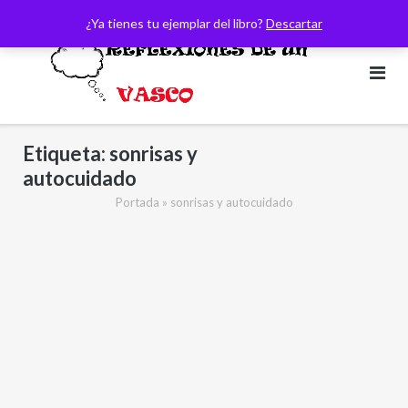
Saltar
¿Ya tienes tu ejemplar del libro?
Descartar
al
contenido
Etiqueta:
sonrisas y
autocuidado
Portada
»
sonrisas y autocuidado