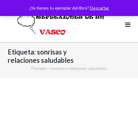
Saltar
¿Ya tienes tu ejemplar del libro?
Descartar
al
contenido
Etiqueta:
sonrisas y
relaciones saludables
Portada
»
sonrisas y relaciones saludables