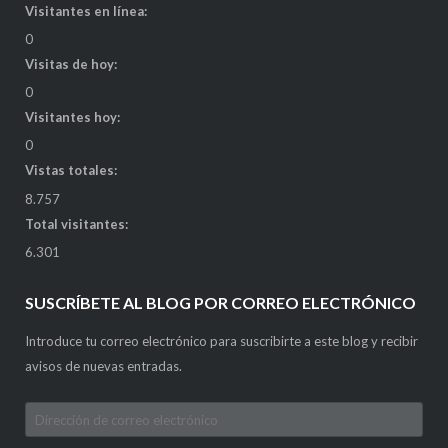
Visitantes en línea:
0
Visitas de hoy:
0
Visitantes hoy:
0
Vistas totales:
8.757
Total visitantes:
6.301
SUSCRÍBETE AL BLOG POR CORREO ELECTRÓNICO
Introduce tu correo electrónico para suscribirte a este blog y recibir
avisos de nuevas entradas.
Dirección
de