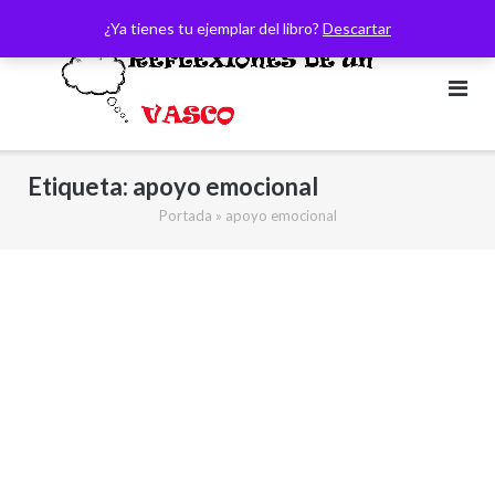
Saltar
¿Ya tienes tu ejemplar del libro?
Descartar
al
contenido
Etiqueta:
apoyo emocional
Portada
»
apoyo emocional