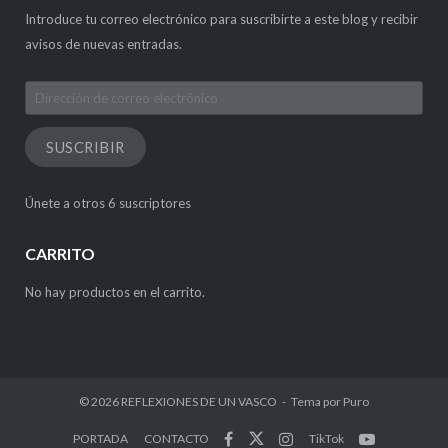
Introduce tu correo electrónico para suscribirte a este blog y recibir
avisos de nuevas entradas.
Dirección
de
correo
SUSCRIBIR
electrónico
Únete a otros 6 suscriptores
CARRITO
No hay productos en el carrito.
© 2026
REFLEXIONES DE UN VASCO
Tema por
Puro
PORTADA
CONTACTO
TikTok