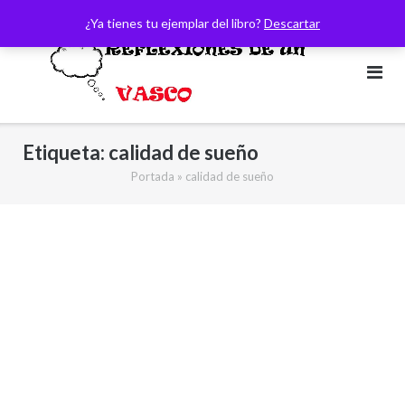
Saltar
¿Ya tienes tu ejemplar del libro?
Descartar
al
contenido
Etiqueta:
calidad de sueño
Portada
»
calidad de sueño