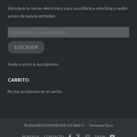
Introduce tu correo electrónico para suscribirte a este blog y recibir
avisos de nuevas entradas.
Dirección
de
correo
SUSCRIBIR
electrónico
Únete a otros 6 suscriptores
CARRITO
No hay productos en el carrito.
© 2026
REFLEXIONES DE UN VASCO
Tema por
Puro
PORTADA
CONTACTO
TikTok