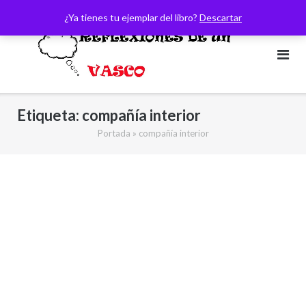
Saltar
¿Ya tienes tu ejemplar del libro?
Descartar
al
contenido
Etiqueta:
compañía interior
Portada
»
compañía interior