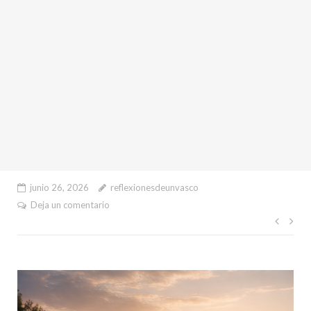
junio 26, 2026
reflexionesdeunvasco
Deja un comentario
Nave
de
entr