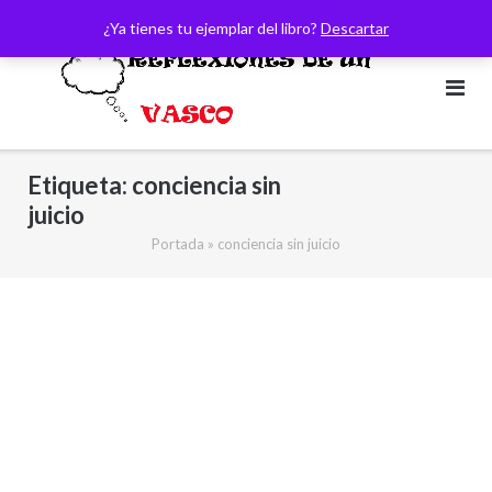
Saltar
¿Ya tienes tu ejemplar del libro?
Descartar
al
contenido
Etiqueta:
conciencia sin
juicio
Portada
»
conciencia sin juicio