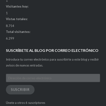
1
Visitantes hoy:
1
Vistas totales:
8.754
Total visitantes:
6.299
SUSCRÍBETE AL BLOG POR CORREO ELECTRÓNICO
Introduce tu correo electrónico para suscribirte a este blog y recibir
avisos de nuevas entradas.
Dirección
de
correo
SUSCRIBIR
electrónico
Únete a otros 6 suscriptores