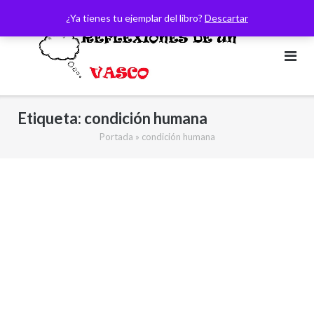
Saltar
¿Ya tienes tu ejemplar del libro?
Descartar
al
contenido
Etiqueta:
condición humana
Portada
»
condición humana