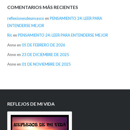
COMENTARIOS MÁS RECIENTES
reflexionesdeunvasco
en
PENSAMIENTO 24: LEER PARA
ENTENDERSE MEJOR
Ric
en
PENSAMIENTO 24: LEER PARA ENTENDERSE MEJOR
Anne
en
05 DE FEBRERO DE 2026
Anne
en
23 DE DICIEMBRE DE 2025
Anne
en
01 DE NOVIEMBRE DE 2025
REFLEJOS DE MI VIDA