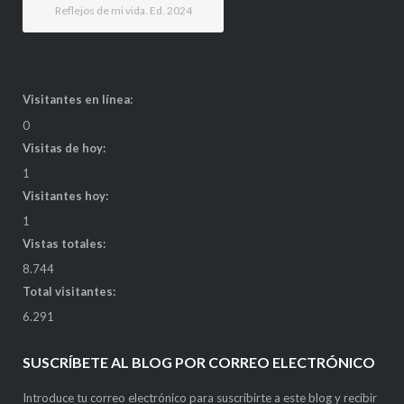
Reflejos de mi vida. Ed. 2024
Visitantes en línea:
0
Visitas de hoy:
1
Visitantes hoy:
1
Vistas totales:
8.744
Total visitantes:
6.291
SUSCRÍBETE AL BLOG POR CORREO ELECTRÓNICO
Introduce tu correo electrónico para suscribirte a este blog y recibir