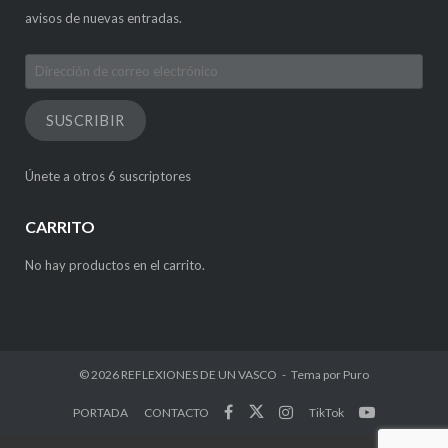
avisos de nuevas entradas.
Dirección
de
correo
SUSCRIBIR
electrónico
Únete a otros 6 suscriptores
CARRITO
No hay productos en el carrito.
© 2026
REFLEXIONES DE UN VASCO
Tema por
Puro
PORTADA
CONTACTO
TikTok