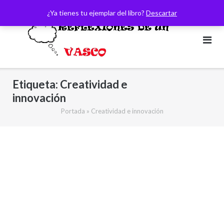
Saltar
¿Ya tienes tu ejemplar del libro?
Descartar
al
contenido
Etiqueta:
Creatividad e
innovación
Portada
»
Creatividad e innovación