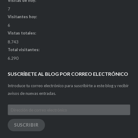
Visitas de hoy:
7
Visitantes hoy:
6
Vistas totales:
8.743
Total visitantes:
6.290
SUSCRÍBETE AL BLOG POR CORREO ELECTRÓNICO
Introduce tu correo electrónico para suscribirte a este blog y recibir
avisos de nuevas entradas.
Dirección
de
correo
SUSCRIBIR
electrónico