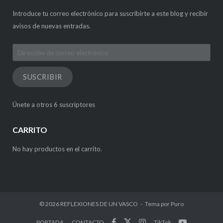
Introduce tu correo electrónico para suscribirte a este blog y recibir
avisos de nuevas entradas.
Dirección
de
correo
SUSCRIBIR
electrónico
Únete a otros 6 suscriptores
CARRITO
No hay productos en el carrito.
© 2026
REFLEXIONES DE UN VASCO
Tema por
Puro
PORTADA
CONTACTO
TikTok