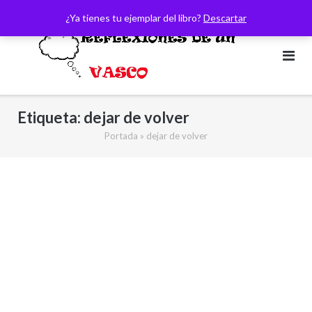
Saltar
¿Ya tienes tu ejemplar del libro?
Descartar
al
contenido
Etiqueta:
dejar de volver
Portada
»
dejar de volver