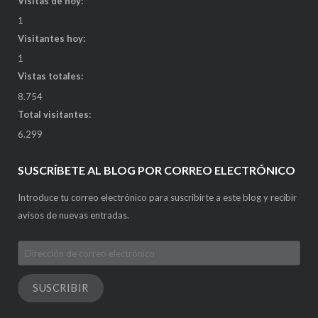
Visitas de hoy:
1
Visitantes hoy:
1
Vistas totales:
8.754
Total visitantes:
6.299
SUSCRÍBETE AL BLOG POR CORREO ELECTRÓNICO
Introduce tu correo electrónico para suscribirte a este blog y recibir
avisos de nuevas entradas.
Dirección
de
correo
SUSCRIBIR
electrónico