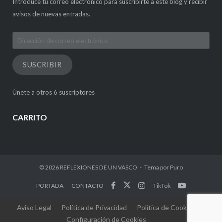
Introduce tu correo electrónico para suscribirte a este blog y recibir
avisos de nuevas entradas.
Dirección
de
correo
SUSCRIBIR
electrónico
Únete a otros 6 suscriptores
CARRITO
© 2026
REFLEXIONES DE UN VASCO
Tema por
Puro
PORTADA
CONTACTO
TikTok
Aviso Legal
Política de Privacidad
Política de Cookies
Configuración de Cookies