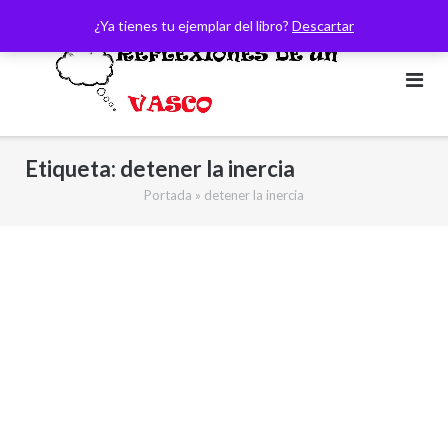
Saltar
¿Ya tienes tu ejemplar del libro?
Descartar
al
contenido
Etiqueta:
detener la inercia
Portada
»
detener la inercia