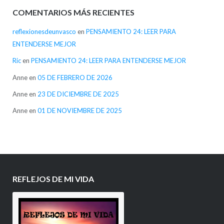
COMENTARIOS MÁS RECIENTES
reflexionesdeunvasco
en
PENSAMIENTO 24: LEER PARA
ENTENDERSE MEJOR
Ric
en
PENSAMIENTO 24: LEER PARA ENTENDERSE MEJOR
Anne
en
05 DE FEBRERO DE 2026
Anne
en
23 DE DICIEMBRE DE 2025
Anne
en
01 DE NOVIEMBRE DE 2025
REFLEJOS DE MI VIDA