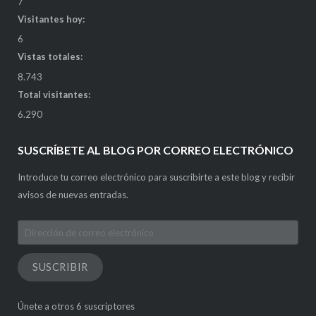
7
Visitantes hoy:
6
Vistas totales:
8.743
Total visitantes:
6.290
SUSCRÍBETE AL BLOG POR CORREO ELECTRÓNICO
Introduce tu correo electrónico para suscribirte a este blog y recibir
avisos de nuevas entradas.
Dirección
de
correo
SUSCRIBIR
electrónico
Únete a otros 6 suscriptores