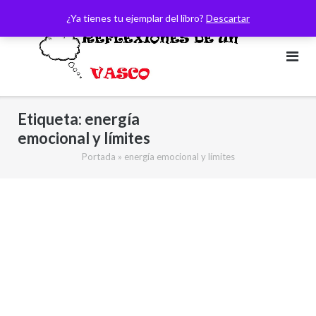
Saltar
¿Ya tienes tu ejemplar del libro?
Descartar
al
contenido
Etiqueta:
energía
emocional y límites
Portada
»
energía emocional y límites