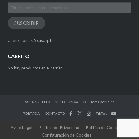
Dirección
de
correo
SUSCRIBIR
electrónico
Únete a otros 6 suscriptores
CARRITO
No hay productos en el carrito.
© 2026
REFLEXIONES DE UN VASCO
Tema por
Puro
PORTADA
CONTACTO
TikTok
Aviso Legal
Política de Privacidad
Política de Cookies
Configuración de Cookies