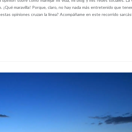
opinión sobre cómo manejar mi vida, mi blog y mis redes sociales. La 
o. ¡Qué maravilla! Porque, claro, no hay nada más entretenido que tene
o estas opiniones cruzan la línea? Acompáñame en este recorrido sarcás