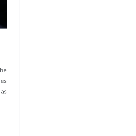
 he
les
las