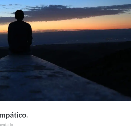
empático.
mentario