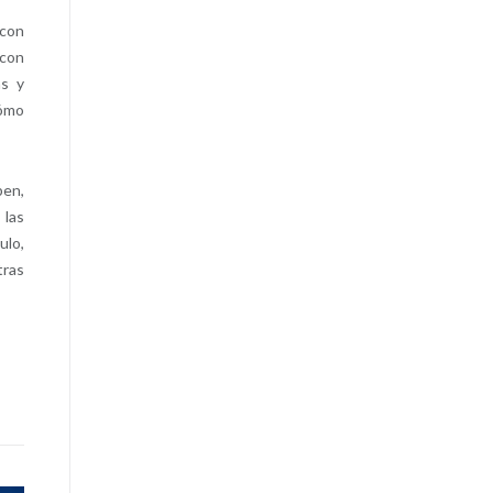
 con
 con
as y
cómo
ben,
 las
ulo,
tras