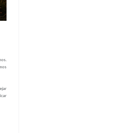
mos.
omos
ejar
icar