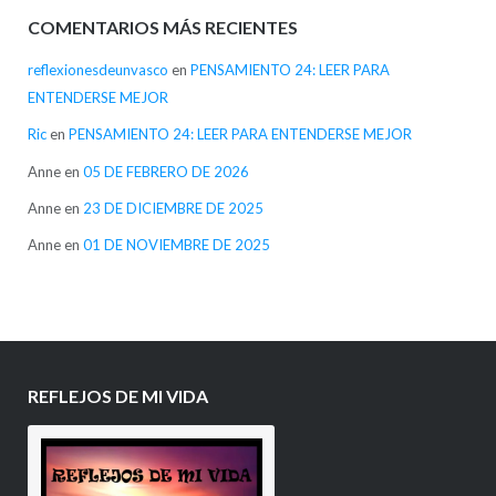
COMENTARIOS MÁS RECIENTES
reflexionesdeunvasco
en
PENSAMIENTO 24: LEER PARA
ENTENDERSE MEJOR
Ric
en
PENSAMIENTO 24: LEER PARA ENTENDERSE MEJOR
Anne
en
05 DE FEBRERO DE 2026
Anne
en
23 DE DICIEMBRE DE 2025
Anne
en
01 DE NOVIEMBRE DE 2025
REFLEJOS DE MI VIDA