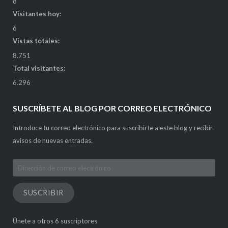
8
Visitantes hoy:
6
Vistas totales:
8.751
Total visitantes:
6.296
SUSCRÍBETE AL BLOG POR CORREO ELECTRÓNICO
Introduce tu correo electrónico para suscribirte a este blog y recibir
avisos de nuevas entradas.
Dirección
de
correo
SUSCRIBIR
electrónico
Únete a otros 6 suscriptores