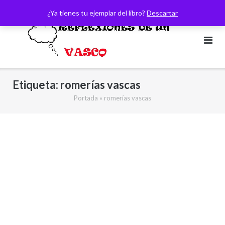
Saltar
¿Ya tienes tu ejemplar del libro?
Descartar
al
contenido
Etiqueta:
romerías vascas
Portada
»
romerías vascas