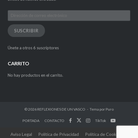
Dirección
de
correo
SUSCRIBIR
electrónico
Únete a otros 6 suscriptores
CARRITO
No hay productos en el carrito.
© 2026
REFLEXIONES DE UN VASCO
Tema por
Puro
PORTADA
CONTACTO
TikTok
Aviso Legal
Política de Privacidad
Política de Cookies