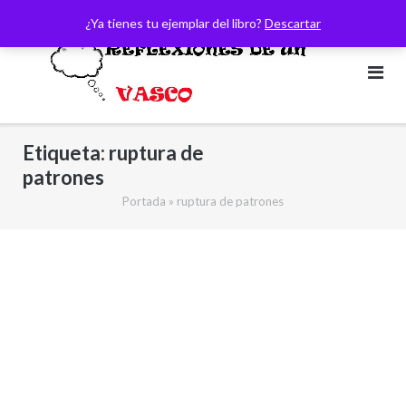
Saltar
¿Ya tienes tu ejemplar del libro?
Descartar
al
contenido
Etiqueta:
ruptura de
patrones
Portada
»
ruptura de patrones