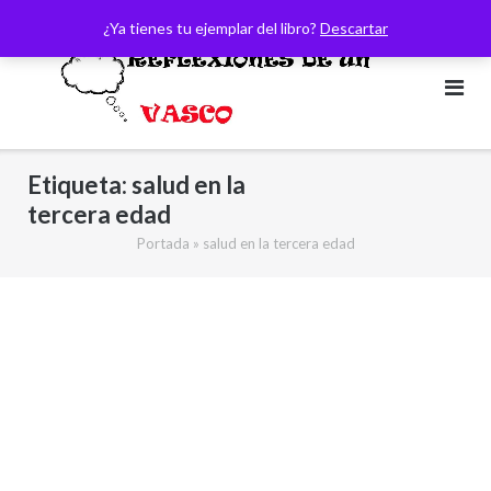
Saltar
¿Ya tienes tu ejemplar del libro?
Descartar
al
contenido
Etiqueta:
salud en la
tercera edad
Portada
»
salud en la tercera edad