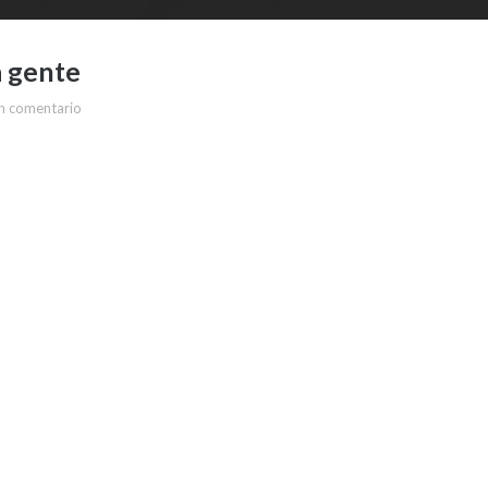
a gente
n comentario