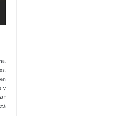
ma.
es,
cen
s y
nar
stá