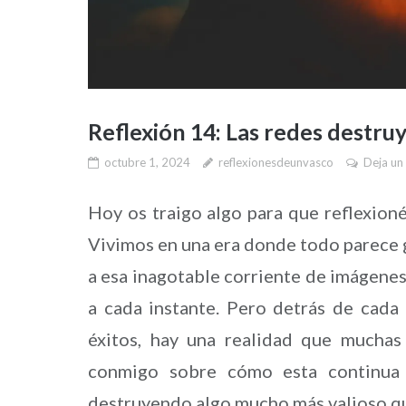
Reflexión 14: Las redes destru
octubre 1, 2024
reflexionesdeunvasco
Deja un
Hoy os traigo algo para que reflexioné
Vivimos en una era donde todo parece gir
a esa inagotable corriente de imágenes
a cada instante. Pero detrás de cada 
éxitos, hay una realidad que muchas
conmigo sobre cómo esta continua 
destruyendo algo mucho más valioso qu