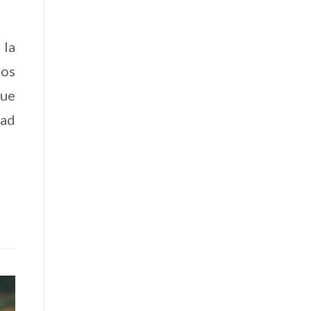
 la
mos
que
dad